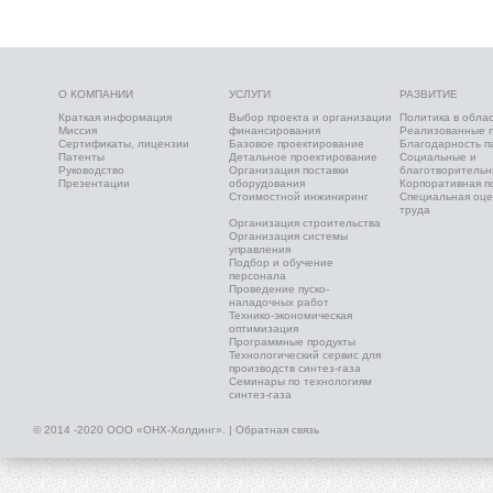
О КОМПАНИИ
УСЛУГИ
РАЗВИТИЕ
Краткая информация
Выбор проекта и организации
Политика в облас
Миссия
финансирования
Реализованные 
Сертификаты, лицензии
Базовое проектирование
Благодарность п
Патенты
Детальное проектирование
Социальные и
Руководство
Организация поставки
благотворительн
Презентации
оборудования
Корпоративная п
Стоимостной инжиниринг
Специальная оце
труда
Организация строительства
Организация системы
управления
Подбор и обучение
персонала
Проведение пуско-
наладочных работ
Технико-экономическая
оптимизация
Программные продукты
Технологический сервис для
производств синтез-газа
Семинары по технологиям
синтез-газа
© 2014 -2020 ООО «ОНХ-Холдинг». |
Обратная связь