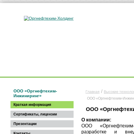
О КОМПАНИИ
УСЛУГИ
РАЗВИТИ
ООО «Оргнефтехим-
/
Главная
Высокие техноло
Инжиниринг»
ООО «Оргнефтехим-Инжин
Краткая информация
ООО «Оргнефтех
Сертификаты, лицензии
О компании:
Презентации
ООО «Оргнефтехим
разработке и внед
Контакты