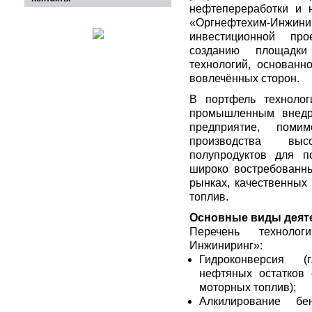
нефтепереработки и 
«Оргнефтехим-Инжинир
инвестиционной пр
созданию площадки
технологий, основанн
вовлечённых сторон.
В портфель технолог
промышленным внедр
предприятие, поми
производства выс
полупродуктов для п
широко востребованн
рынках, качественных 
топлив.
Основные виды деят
Перечень техноло
Инжиниринг»:
Гидроконверсия (
нефтяных остатков 
моторных топлив);
Алкилирование б