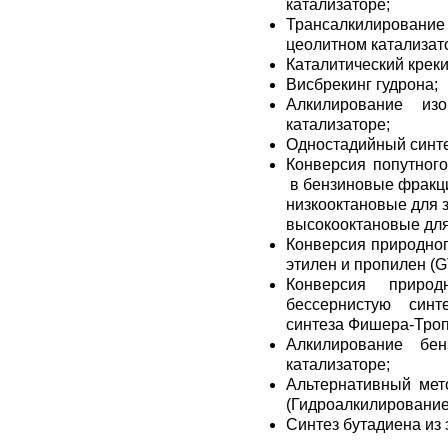
катализаторе;
Трансалкилировани
цеолитном катализат
Каталитический креки
Висбрекинг гудрона;
Алкилирование из
катализаторе;
Одностадийный синте
Конверсия попутного
в бензиновые фракц
низкооктановые для з
высокооктановые для
Конверсия природног
этилен и пропилен (G
Конверсия приро
бессернистую синт
синтеза Фишера-Троп
Алкилирование бе
катализаторе;
Альтернативный мет
(Гидроалкилирование
Синтез бутадиена из 